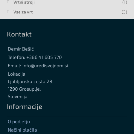
Vrtni stroji
(1)
Vse za vrt
(3)
Kontakt
Demir Bešić
Telefon: +386 41 605 770
Email: info@uredisvojdom.si
Lokacija:
Ljubljanska cesta 28,
1290 Grosuplje,
Slovenija
Informacije
O podjetju
Načini plačila