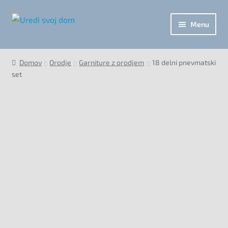
Skip
Skip
Menu
to
to
navigation
content
Orodje in Gradnja
Domov
Orodje
Garniture z orodjem
18 delni pnevmatski
set
Svetila in elektro program
Vse za vrt