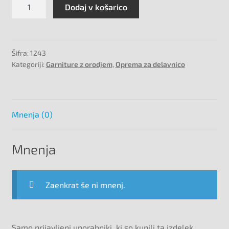
18
Dodaj v košarico
delni
pnevmatski
set
količina
Šifra:
1243
Kategoriji:
Garniture z orodjem
,
Oprema za delavnico
Mnenja (0)
Mnenja
Zaenkrat še ni mnenj.
Samo prijavljeni uporabniki, ki so kupili ta izdelek,