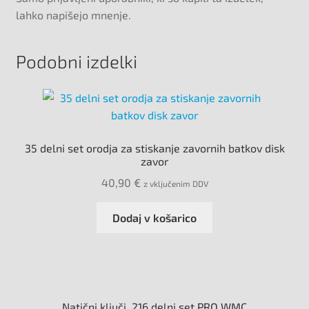
lahko napišejo mnenje.
Podobni izdelki
35 delni set orodja za stiskanje zavornih batkov disk
zavor
40,90
€
z vključenim DDV
Dodaj v košarico
Natični ključi, 216 delni set PRO WMC