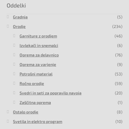
Oddelki
Gradnja
(5)
Orodje
(234)
Garniture z orodjem
(46)
Izvlekači in snemalci
(6)
Oprema za delavnico
(76)
Oprema za varjenje
(9)
Potrošni material
(53)
Ročno orodje
(59)
Svedri in seti za popravilo navoja
(20)
Zaščitna oprema
(1)
Ostalo orodje
(8)
Svetila in elektro program
(10)