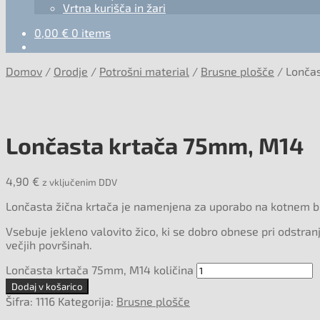
Vrtna kurišča in žari
0,00
€
0 items
Domov
/
Orodje
/
Potrošni material
/
Brusne plošče
/
Lonča
Lončasta krtača 75mm, M14
4,90
€
z vključenim DDV
Lončasta žična krtača je namenjena za uporabo na kotnem br
Vsebuje jekleno valovito žico, ki se dobro obnese pri odstran
večjih površinah.
Lončasta krtača 75mm, M14 količina
Dodaj v košarico
Šifra:
1116
Kategorija:
Brusne plošče