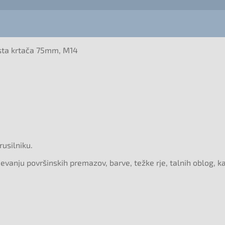
sta krtača 75mm, M14
usilniku.
jevanju površinskih premazov, barve, težke rje, talnih oblog, 