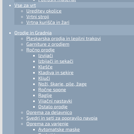
Vse za vrt
Ureditev okolice
Vrtni stroji
Vrtna kurišča in žari
Orodje in Gradnja
Pleskarska orodja in lepilni trakovi
Garniture z orodjem
Ročno orodje
Izvijači
Izbijači in sekači
Klešče
Kladiva in sekire
Ključi
Noži, škarje, pile, žage
Ročne spone
Raglje
Vijačni nastavki
Ostalo orodje
Oprema za delavnico
Svedri in seti za popravilo navoja
Oprema za varjenje
Avtomatske maske