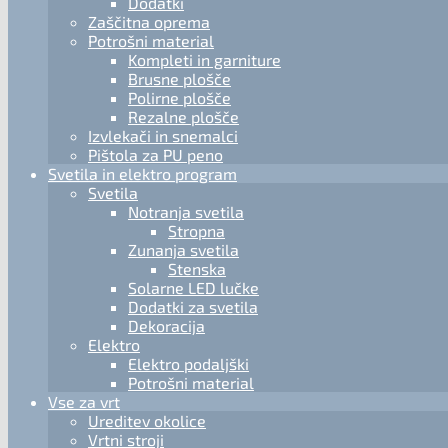
Dodatki
Zaščitna oprema
Potrošni material
Kompleti in garniture
Brusne plošče
Polirne plošče
Rezalne plošče
Izvlekači in snemalci
Pištola za PU peno
Svetila in elektro program
Svetila
Notranja svetila
Stropna
Zunanja svetila
Stenska
Solarne LED lučke
Dodatki za svetila
Dekoracija
Elektro
Elektro podaljški
Potrošni material
Vse za vrt
Ureditev okolice
Vrtni stroji