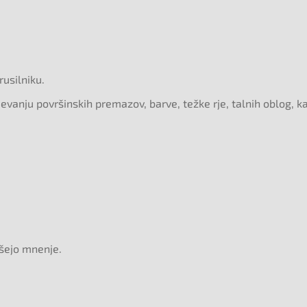
usilniku.
jevanju površinskih premazov, barve, težke rje, talnih oblog, 
išejo mnenje.