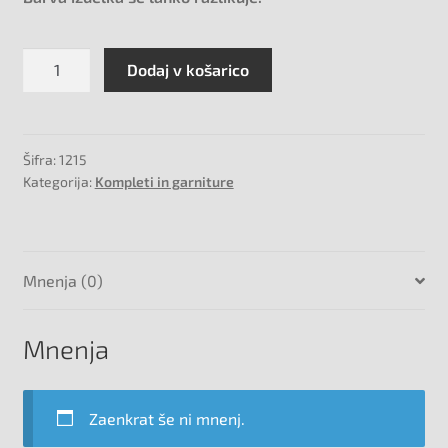
Termo
Dodaj v košarico
skrčljive
cevke,
196kos
količina
Šifra:
1215
Kategorija:
Kompleti in garniture
Mnenja (0)
Mnenja
Zaenkrat še ni mnenj.