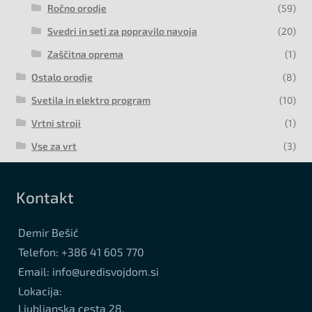
Ročno orodje
(59)
Svedri in seti za popravilo navoja
(20)
Zaščitna oprema
(1)
Ostalo orodje
(8)
Svetila in elektro program
(10)
Vrtni stroji
(1)
Vse za vrt
(3)
Kontakt
Demir Bešić
Telefon: +386 41 605 770
Email: info@uredisvojdom.si
Lokacija:
Ljubljanska cesta 28,