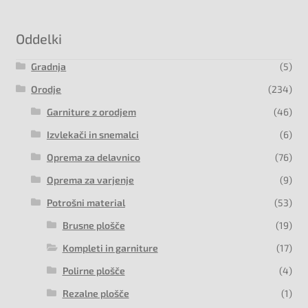
Oddelki
Gradnja
(5)
Orodje
(234)
Garniture z orodjem
(46)
Izvlekači in snemalci
(6)
Oprema za delavnico
(76)
Oprema za varjenje
(9)
Potrošni material
(53)
Brusne plošče
(19)
Kompleti in garniture
(17)
Polirne plošče
(4)
Rezalne plošče
(1)