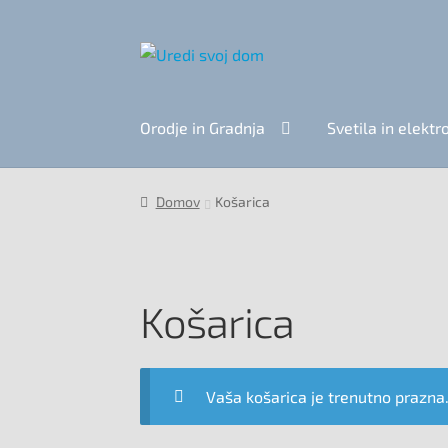
Skip
Skip
to
to
navigation
content
Orodje in Gradnja
Svetila in elekt
Domov
Košarica
Košarica
Vaša košarica je trenutno prazna