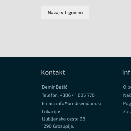
Nazaj v trgovino
Kontakt
In
Demir Bešić
O p
Telefon: +386 41 605 770
Nač
Email: info@uredisvojdom.si
Pog
Lokacija:
Zas
Ljubljanska cesta 28,
1290 Grosuplje,