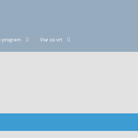
ro program
Vse za vrt
.