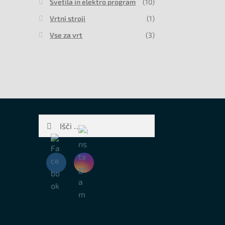
Svetila in elektro program
(10)
Vrtni stroji
(1)
Vse za vrt
(3)
Išči: