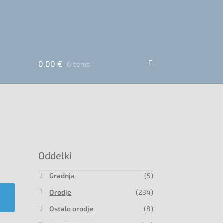
0,00
€
0 items
Oddelki
Gradnja
(5)
Orodje
(234)
Ostalo orodje
(8)